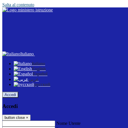
Salta al contenuto
Italiano
Italiano
English
Español
عربى
русский
Accedi
Accedi
button close
×
Nome Utente