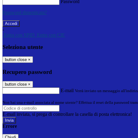
Password
Password dimenticata?
-
Entra con SPID
Entra con CIE
Seleziona utente
button close
×
Recupero password
button close
×
E-mail
Verrà inviato un messaggio all'indirizz
Non hai una e-mail associata al nome utente? Effettua il reset della password tram
E-mail inviata, si prega di controllare la casella di posta elettronica!
Errore
Chiudi