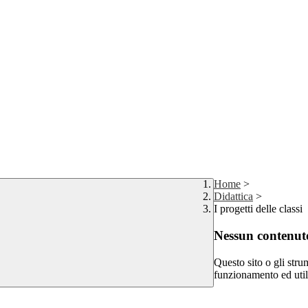
Home
>
Didattica
>
I progetti delle classi
Nessun contenuto
Questo sito o gli stru
funzionamento ed utili 