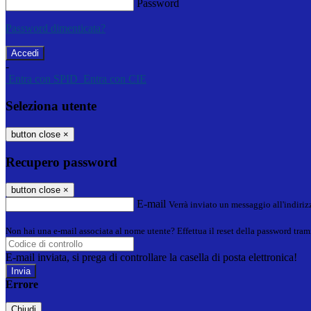
Password
Password dimenticata?
-
Entra con SPID
Entra con CIE
Seleziona utente
button close
×
Recupero password
button close
×
E-mail
Verrà inviato un messaggio all'indirizz
Non hai una e-mail associata al nome utente? Effettua il reset della password tram
E-mail inviata, si prega di controllare la casella di posta elettronica!
Errore
Chiudi