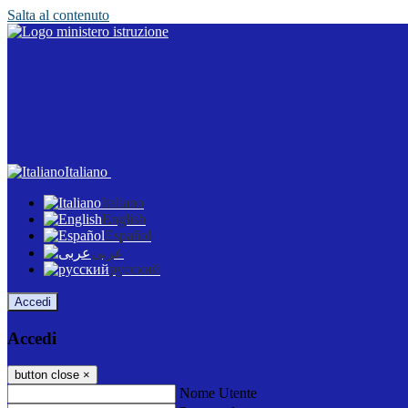
Salta al contenuto
Italiano
Italiano
English
Español
عربى
русский
Accedi
Accedi
button close
×
Nome Utente