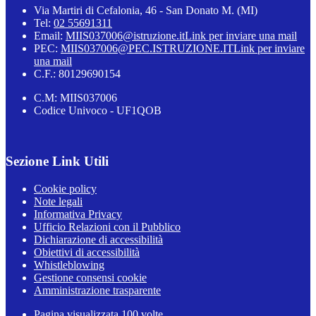
Via Martiri di Cefalonia, 46 - San Donato M. (MI)
Tel:
02 55691311
Email:
MIIS037006@istruzione.it
Link per inviare una mail
PEC:
MIIS037006@PEC.ISTRUZIONE.IT
Link per inviare
una mail
C.F.: 80129690154
C.M: MIIS037006
Codice Univoco - UF1QOB
Sezione Link Utili
Cookie policy
Note legali
Informativa Privacy
Ufficio Relazioni con il Pubblico
Dichiarazione di accessibilità
Obiettivi di accessibilità
Whistleblowing
Gestione consensi cookie
Amministrazione trasparente
Pagina visualizzata
100
volte