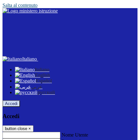
Salta al contenuto
Italiano
Italiano
English
Español
عربى
русский
Accedi
Accedi
button close
×
Nome Utente