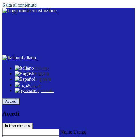
Salta al contenuto
Italiano
Italiano
English
Español
عربى
русский
Accedi
Accedi
button close
×
Nome Utente