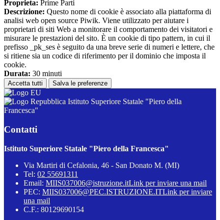
Proprieta:
Prime Parti
Descrizione:
Questo nome di cookie è associato alla piattaforma di
analisi web open source Piwik. Viene utilizzato per aiutare i
proprietari di siti Web a monitorare il comportamento dei visitatori e
misurare le prestazioni del sito. È un cookie di tipo pattern, in cui il
prefisso _pk_ses è seguito da una breve serie di numeri e lettere, che
si ritiene sia un codice di riferimento per il dominio che imposta il
cookie.
Durata:
30 minuti
Accetta tutti
Salva le preferenze
Istituto Superiore Statale "Piero della
Francesca"
Contatti
Istituto Superiore Statale "Piero della Francesca"
Via Martiri di Cefalonia, 46 - San Donato M. (MI)
Tel:
02 55691311
Email:
MIIS037006@istruzione.it
Link per inviare una mail
PEC:
MIIS037006@PEC.ISTRUZIONE.IT
Link per inviare
una mail
C.F.: 80129690154