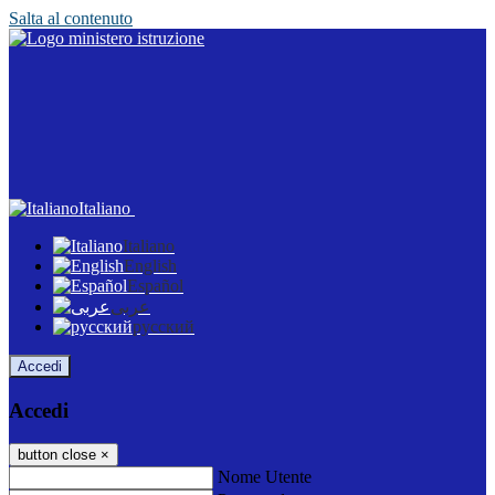
Salta al contenuto
Italiano
Italiano
English
Español
عربى
русский
Accedi
Accedi
button close
×
Nome Utente