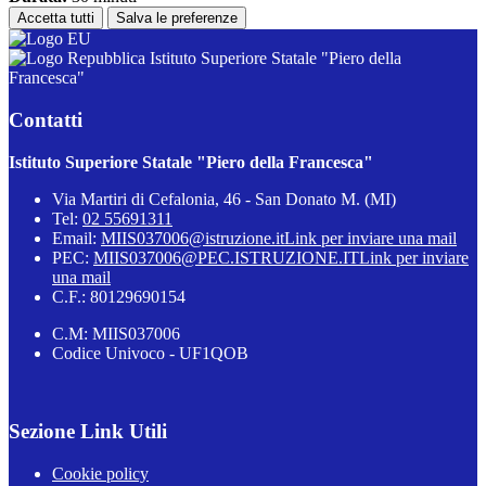
Accetta tutti
Salva le preferenze
Istituto Superiore Statale "Piero della
Francesca"
Contatti
Istituto Superiore Statale "Piero della Francesca"
Via Martiri di Cefalonia, 46 - San Donato M. (MI)
Tel:
02 55691311
Email:
MIIS037006@istruzione.it
Link per inviare una mail
PEC:
MIIS037006@PEC.ISTRUZIONE.IT
Link per inviare
una mail
C.F.: 80129690154
C.M: MIIS037006
Codice Univoco - UF1QOB
Sezione Link Utili
Cookie policy