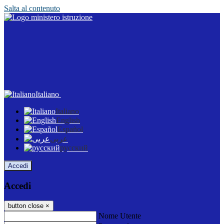
Salta al contenuto
Italiano
Italiano
English
Español
عربى
русский
Accedi
Accedi
button close
×
Nome Utente