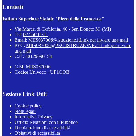
Contatti
Istituto Superiore Statale "Piero della Francesca"
Via Martiri di Cefalonia, 46 - San Donato M. (MI)
Tel:
02 55691311
Email:
MIIS037006@istruzione.it
Link per inviare una mail
PEC:
MIIS037006@PEC.ISTRUZIONE.IT
Link per inviare
una mail
C.F.: 80129690154
C.M: MIIS037006
Codice Univoco - UF1QOB
Sezione Link Utili
Cookie policy
Note legali
Informativa Privacy
Ufficio Relazioni con il Pubblico
Dichiarazione di accessibilità
Obiettivi di accessibilità