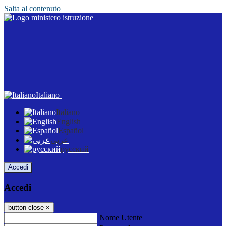
Salta al contenuto
Italiano
Italiano
English
Español
عربى
русский
Accedi
Accedi
button close
×
Nome Utente