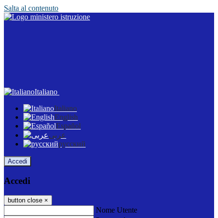
Salta al contenuto
Italiano
Italiano
English
Español
عربى
русский
Accedi
Accedi
button close
×
Nome Utente