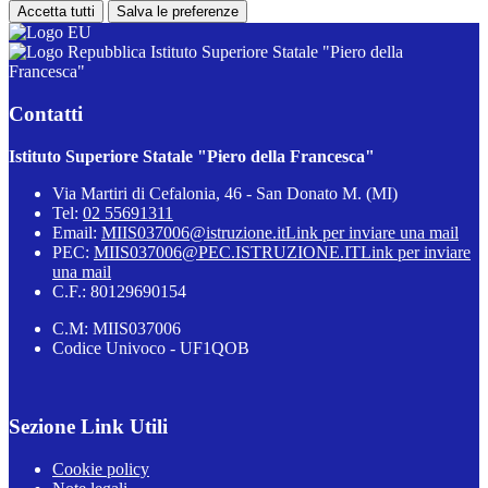
Accetta tutti
Salva le preferenze
Istituto Superiore Statale "Piero della
Francesca"
Contatti
Istituto Superiore Statale "Piero della Francesca"
Via Martiri di Cefalonia, 46 - San Donato M. (MI)
Tel:
02 55691311
Email:
MIIS037006@istruzione.it
Link per inviare una mail
PEC:
MIIS037006@PEC.ISTRUZIONE.IT
Link per inviare
una mail
C.F.: 80129690154
C.M: MIIS037006
Codice Univoco - UF1QOB
Sezione Link Utili
Cookie policy