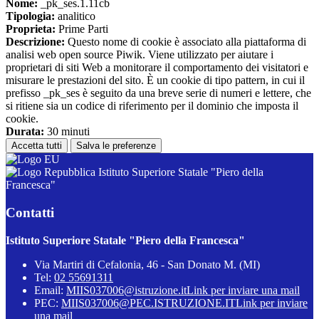
Nome:
_pk_ses.1.11cb
Tipologia:
analitico
Proprieta:
Prime Parti
Descrizione:
Questo nome di cookie è associato alla piattaforma di
analisi web open source Piwik. Viene utilizzato per aiutare i
proprietari di siti Web a monitorare il comportamento dei visitatori e
misurare le prestazioni del sito. È un cookie di tipo pattern, in cui il
prefisso _pk_ses è seguito da una breve serie di numeri e lettere, che
si ritiene sia un codice di riferimento per il dominio che imposta il
cookie.
Durata:
30 minuti
Accetta tutti
Salva le preferenze
Istituto Superiore Statale "Piero della
Francesca"
Contatti
Istituto Superiore Statale "Piero della Francesca"
Via Martiri di Cefalonia, 46 - San Donato M. (MI)
Tel:
02 55691311
Email:
MIIS037006@istruzione.it
Link per inviare una mail
PEC:
MIIS037006@PEC.ISTRUZIONE.IT
Link per inviare
una mail