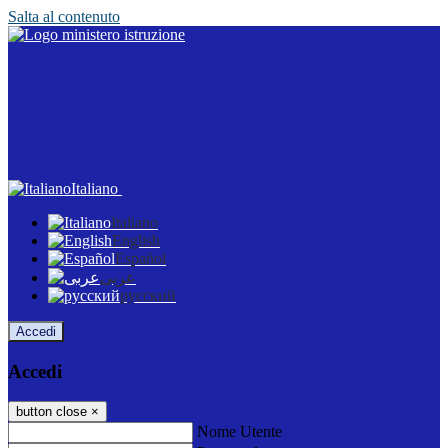
Salta al contenuto
Italiano
Italiano
English
Español
عربى
русский
Accedi
Accedi
button close
×
Nome Utente