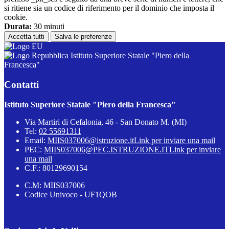
si ritiene sia un codice di riferimento per il dominio che imposta il
cookie.
Durata:
30 minuti
Accetta tutti
Salva le preferenze
Istituto Superiore Statale "Piero della
Francesca"
Contatti
Istituto Superiore Statale "Piero della Francesca"
Via Martiri di Cefalonia, 46 - San Donato M. (MI)
Tel:
02 55691311
Email:
MIIS037006@istruzione.it
Link per inviare una mail
PEC:
MIIS037006@PEC.ISTRUZIONE.IT
Link per inviare
una mail
C.F.: 80129690154
C.M: MIIS037006
Codice Univoco - UF1QOB