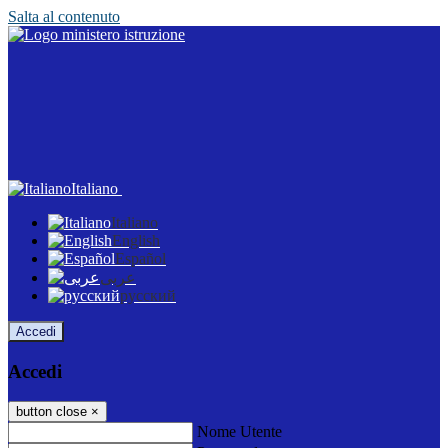
Salta al contenuto
Italiano
Italiano
English
Español
عربى
русский
Accedi
Accedi
button close
×
Nome Utente