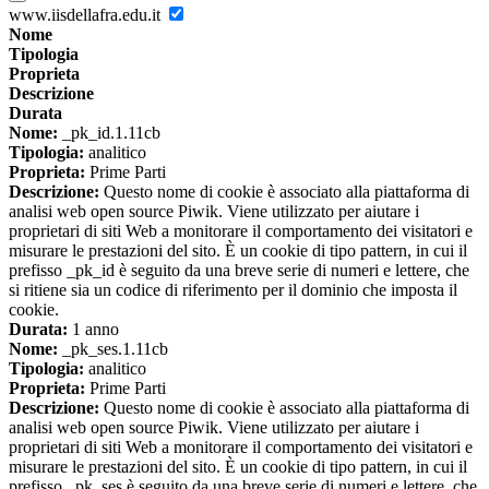
www.iisdellafra.edu.it
Nome
Tipologia
Proprieta
Descrizione
Durata
Nome:
_pk_id.1.11cb
Tipologia:
analitico
Proprieta:
Prime Parti
Descrizione:
Questo nome di cookie è associato alla piattaforma di
analisi web open source Piwik. Viene utilizzato per aiutare i
proprietari di siti Web a monitorare il comportamento dei visitatori e
misurare le prestazioni del sito. È un cookie di tipo pattern, in cui il
prefisso _pk_id è seguito da una breve serie di numeri e lettere, che
si ritiene sia un codice di riferimento per il dominio che imposta il
cookie.
Durata:
1 anno
Nome:
_pk_ses.1.11cb
Tipologia:
analitico
Proprieta:
Prime Parti
Descrizione:
Questo nome di cookie è associato alla piattaforma di
analisi web open source Piwik. Viene utilizzato per aiutare i
proprietari di siti Web a monitorare il comportamento dei visitatori e
misurare le prestazioni del sito. È un cookie di tipo pattern, in cui il
prefisso _pk_ses è seguito da una breve serie di numeri e lettere, che