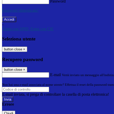
Password
Password dimenticata?
-
Entra con SPID
Entra con CIE
Seleziona utente
button close
×
Recupero password
button close
×
E-mail
Verrà inviato un messaggio all'indirizz
Non hai una e-mail associata al nome utente? Effettua il reset della password tram
E-mail inviata, si prega di controllare la casella di posta elettronica!
Errore
Chiudi