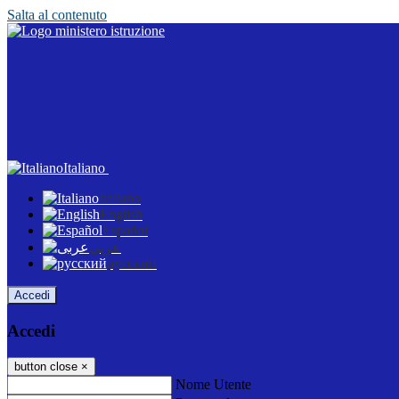
Salta al contenuto
Italiano
Italiano
English
Español
عربى
русский
Accedi
Accedi
button close
×
Nome Utente