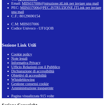
Email:
MIIS037006@istruzione.it
Link per inviare una mail
PEC:
MIIS037006@PEC.ISTRUZIONE.IT
Link per inviare
una mail
C.F.: 80129690154
C.M: MIIS037006
Codice Univoco - UF1QOB
Sezione Link Utili
Cookie policy
Note legali
Informativa Privacy
Ufficio Relazioni con il Pubblico
Dichiarazione di accessibilità
Obiettivi di accessibilità
Whistleblowing
Gestione consensi cookie
Amministrazione trasparente
Pagina visualizzata
915
volte