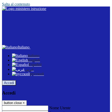
Salta al contenuto
Italiano
Italiano
English
Español
عربى
русский
Accedi
Accedi
button close
×
Nome Utente