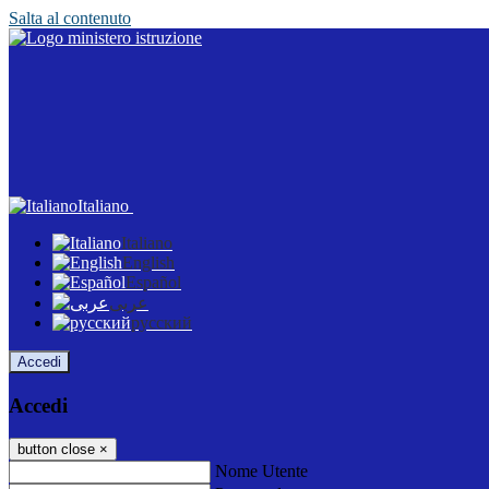
Salta al contenuto
Italiano
Italiano
English
Español
عربى
русский
Accedi
Accedi
button close
×
Nome Utente