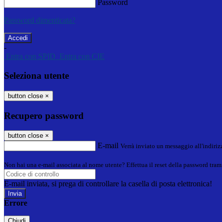
Password
Password dimenticata?
-
Entra con SPID
Entra con CIE
Seleziona utente
button close
×
Recupero password
button close
×
E-mail
Verrà inviato un messaggio all'indirizz
Non hai una e-mail associata al nome utente? Effettua il reset della password tram
E-mail inviata, si prega di controllare la casella di posta elettronica!
Errore
Chiudi