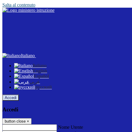
Salta al contenuto
Italiano
Italiano
English
Español
عربى
русский
Accedi
Accedi
button close
×
Nome Utente