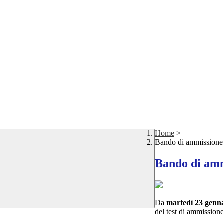
Home
>
Bando di ammissione
Bando di amm
Da
martedì 23 genn
del test di ammissione