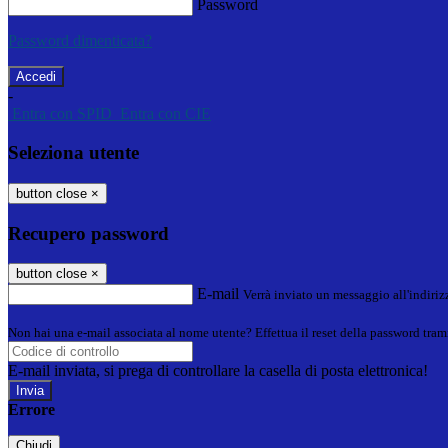
Password
Password dimenticata?
-
Entra con SPID
Entra con CIE
Seleziona utente
button close
×
Recupero password
button close
×
E-mail
Verrà inviato un messaggio all'indirizz
Non hai una e-mail associata al nome utente? Effettua il reset della password tram
E-mail inviata, si prega di controllare la casella di posta elettronica!
Errore
Chiudi