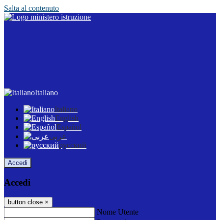
Salta al contenuto
Italiano
Italiano
English
Español
عربى
русский
Accedi
Accedi
button close
×
Nome Utente