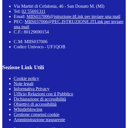
Via Martiri di Cefalonia, 46 - San Donato M. (MI)
Tel:
02 55691311
Email:
MIIS037006@istruzione.it
Link per inviare una mail
PEC:
MIIS037006@PEC.ISTRUZIONE.IT
Link per inviare
una mail
C.F.: 80129690154
C.M: MIIS037006
Codice Univoco - UF1QOB
Sezione Link Utili
Cookie policy
Note legali
Informativa Privacy
Ufficio Relazioni con il Pubblico
Dichiarazione di accessibilità
Obiettivi di accessibilità
Whistleblowing
Gestione consensi cookie
Amministrazione trasparente