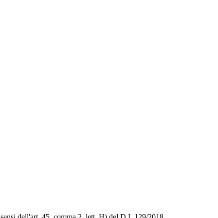
sensi dell'art. 45, comma 2, lett. H) del D.I. 129/2018