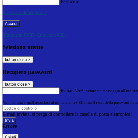
Password
Password dimenticata?
-
Entra con SPID
Entra con CIE
Seleziona utente
button close
×
Recupero password
button close
×
E-mail
Verrà inviato un messaggio all'indirizz
Non hai una e-mail associata al nome utente? Effettua il reset della password tram
E-mail inviata, si prega di controllare la casella di posta elettronica!
Errore
Chiudi