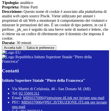
Tipologia:
analitico
Proprieta:
Prime Parti
Descrizione:
Questo nome di cookie è associato alla piattaforma di
analisi web open source Piwik. Viene utilizzato per aiutare i
proprietari di siti Web a monitorare il comportamento dei visitatori e
misurare le prestazioni del sito. È un cookie di tipo pattern, in cui il
prefisso _pk_ses è seguito da una breve serie di numeri e lettere, che
si ritiene sia un codice di riferimento per il dominio che imposta il
cookie.
Durata:
30 minuti
Accetta tutti
Salva le preferenze
Istituto Superiore Statale "Piero della
Francesca"
Contatti
Istituto Superiore Statale "Piero della Francesca"
Via Martiri di Cefalonia, 46 - San Donato M. (MI)
Tel:
02 55691311
Email:
MIIS037006@istruzione.it
Link per inviare una mail
PEC:
MIIS037006@PEC.ISTRUZIONE.IT
Link per inviare
una mail