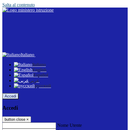
Salta al contenuto
Italiano
Italiano
English
Español
عربى
русский
Accedi
Accedi
button close
×
Nome Utente