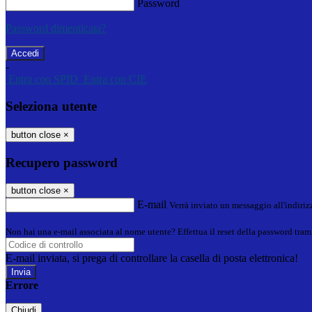
Password
Password dimenticata?
-
Entra con SPID
Entra con CIE
Seleziona utente
button close
×
Recupero password
button close
×
E-mail
Verrà inviato un messaggio all'indirizz
Non hai una e-mail associata al nome utente? Effettua il reset della password tram
E-mail inviata, si prega di controllare la casella di posta elettronica!
Errore
Chiudi