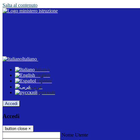
Salta al contenuto
Italiano
Italiano
English
Español
عربى
русский
Accedi
Accedi
button close
×
Nome Utente