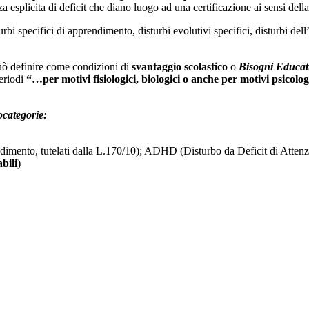
a esplicita di deficit che diano luogo ad una certificazione ai sensi dell
i specifici di apprendimento, disturbi evolutivi specifici, disturbi dell’a
può definire come condizioni di
svantaggio scolastico
o
Bisogni Educati
periodi
“…per motivi fisiologici, biologici o anche per motivi psicolo
ocategorie:
ndimento, tutelati dalla L.170/10); ADHD (Disturbo da Deficit di Atten
abili
)